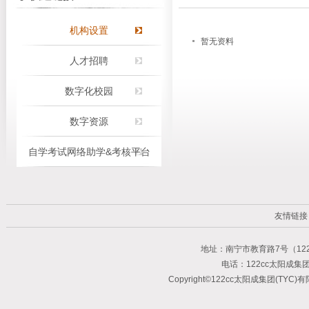
机构设置
暂无资料
人才招聘
数字化校园
数字资源
自学考试网络助学&考核平台
友情链接
地址：南宁市教育路7号（122
电话：122cc太阳成集团/培
Copyright©122cc太阳成集团(TYC)有限公司