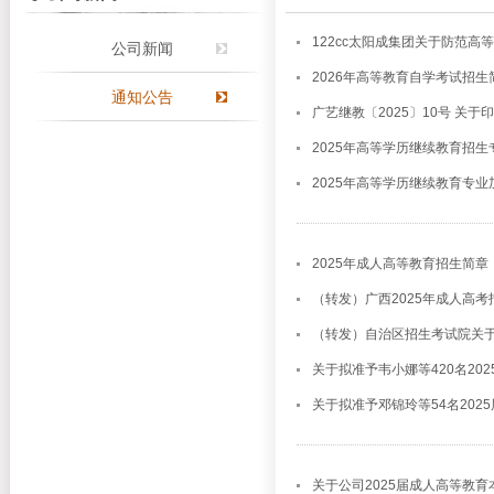
122cc太阳成集团关于防范
公司新闻
2026年高等教育自学考试招生
通知公告
广艺继教〔2025〕10号 关
2025年高等学历继续教育招
2025年高等学历继续教育专
2025年成人高等教育招生简章
（转发）广西2025年成人高考
（转发）自治区招生考试院关于
关于拟准予韦小娜等420名2
关于拟准予邓锦玲等54名20
关于公司2025届成人高等教