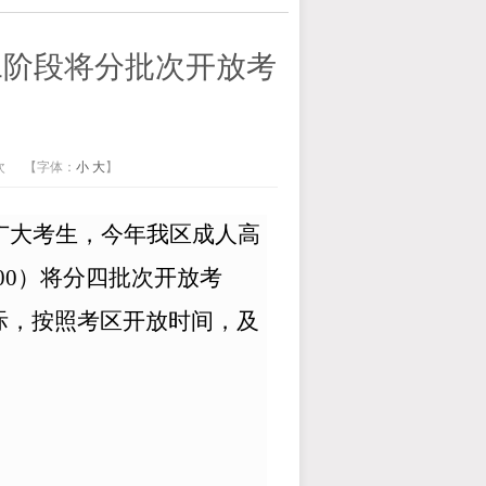
第二阶段将分批次开放考
次
【字体：
小
大
】
广大考生，今年我区成人高
00
）将分四批次开放考
际，按照考区开放时间，及
。