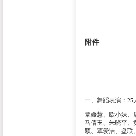
附件
一、舞蹈表演：
25
覃媛慧
、
欧小妹
、
马倩玉
、
朱晓平
、
颖
、
覃爱洁
、
盘联