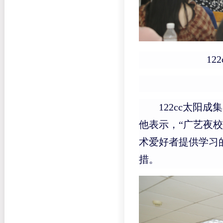
1
122cc太阳
他
表示，
“广艺夜
术爱好者提供学习
措。