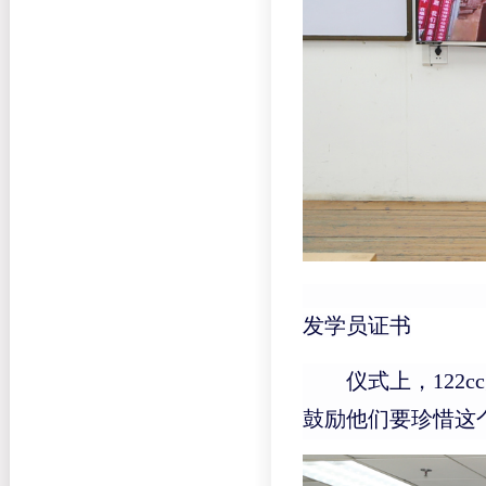
122
发
学员
证书
仪式上，
122
鼓励他们要珍惜这