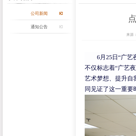
公司新闻
点
通知公告
来源
6月25日
“广艺
不仅标志着
“广艺夜
艺术
梦想、提升自
同见证了这一重要