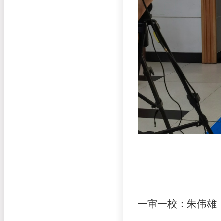
一审一校：朱伟雄