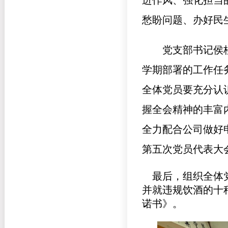
进作风、强化担当
愁盼问题、办好民
党支部书记侯
学期部署的工作任
全体党员要充分认
握全会精神的丰富
全力配合公司做好
第五次党员代表大
最后，
组织全体
并就
违规饮酒的十
诺书》。