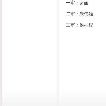
一审：谢丽
二审：朱伟雄
三审：侯桂程