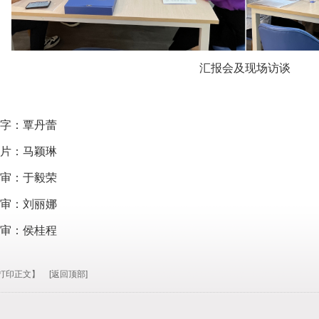
汇报会及现场访谈
字：覃丹蕾
片：马颖琳
审：于毅荣
审：刘丽娜
审：侯桂程
打印正文】
[返回顶部]