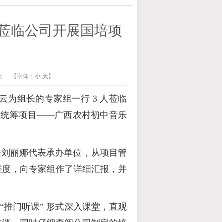
莅临公司开展国培项
次
【字体：
小
大
】
钟云为组长的专家组一行 3 人莅临
治区统筹项目——广西农村初中音乐
主任刘丽娜代表承办单位，从项目管
维度，向专家组作了详细汇报，并
“推门听课” 形式深入课堂，直观